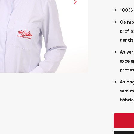
100% 
Os mo
profis
dentis
As ve
excele
profe
As op
sem m
fábric