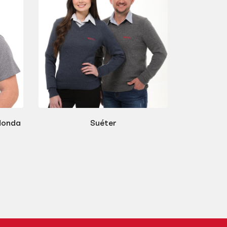
donda
Suéter