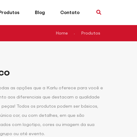
Produtos
Blog
Contato
Home
Produtos
co
odas as opções que a Karlu oferece para você e
nto aos diferenciais que destacam a qualidade
 peças! Todos os produtos podem ser básicos,
nica cor, ou com detalhes, em que são
zados com logotipo, cores ou imagem da sua
grupo ou até evento.