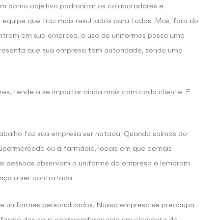
tem como objetivo padronizar os colaboradores e
 equipe que traz mais resultados para todos. Mas, fora do
entram em sua empresa, o uso de uniformes passa uma
presenta que sua empresa tem autoridade, sendo uma
s, tende a se importar ainda mais com cada cliente. E
trabalho faz sua empresa ser notada. Quando saímos do
 supermercado ou à farmácia, locais em que demais
s pessoas observam o uniforme da empresa e lembram
nça a ser contratada.
e uniformes personalizados. Nossa empresa se preocupa
niforme dos seus colaboradores seja um elemento de