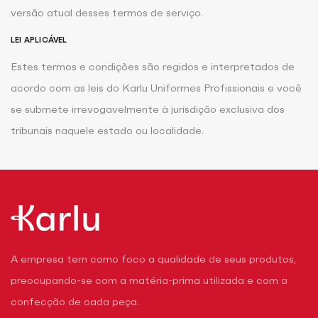
versão atual desses termos de serviço.
LEI APLICÁVEL
Estes termos e condições são regidos e interpretados de
acordo com as leis do Karlu Uniformes Profissionais e você
se submete irrevogavelmente à jurisdição exclusiva dos
tribunais naquele estado ou localidade.
A empresa tem como foco a qualidade de seus produtos,
preocupando-se com a matéria-prima utilizada e com a
confecção de cada peça.